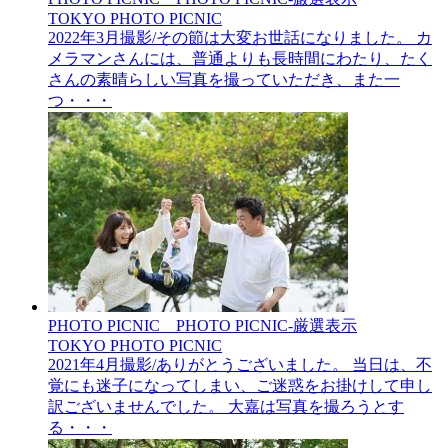
TOKYO PHOTO PICNIC
2022年3月撮影/その節は大変お世話になりました。 カ
メラマンさんには、普通よりも長時間にわたり、たく
さんの素晴らしい写真を撮っていただき、また一
つ・・・
PHOTO PICNIC__PHOTO PICNIC-厳選表示
TOKYO PHOTO PICNIC
2021年4月撮影/ありがとうございました。 当日は、不
覚にも迷子になってしまい、ご迷惑をお掛けして申し
訳ございませんでした。 大嘉は写真を撮ろうとす
る・・・