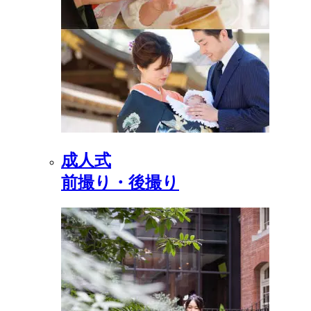
成人式
前撮り・後撮り