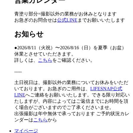
営業カレンダー
青塗り
部分=撮影以外の業務がお休みとなります
お急ぎのお問合せは
公式LINE
までお願いいたします
お知らせ
●2026/8/11（火祝）〜2026/8/16（日）を夏季（お盆）
休業とさせていただきます。
詳しくは、
こちら
をご確認ください。
-----
土日祝日は、撮影以外の業務についてお休みをいただ
いております。お急ぎのご用件は、
LIFESNAP公式
LINE
へご連絡をお願いいたします。できる限り対応い
たしますが、内容によってはご返信までにお時間を頂
く場合がございますのでご了承くださいませ。
出張撮影は年中無休で承っております
ご予約状況カレ
ンダーは
こちら
から
マイページ