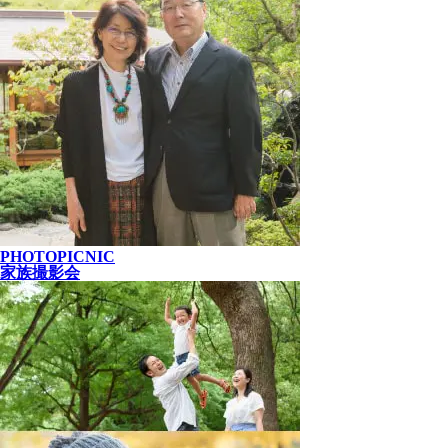
PHOTOPICNIC
家族撮影会