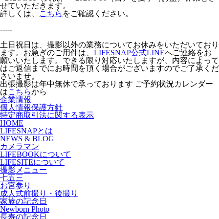
せていただきます。
詳しくは、
こちら
をご確認ください。
-----
土日祝日は、撮影以外の業務についてお休みをいただいており
ます。お急ぎのご用件は、
LIFESNAP公式LINE
へご連絡をお
願いいたします。できる限り対応いたしますが、内容によって
はご返信までにお時間を頂く場合がございますのでご了承くだ
さいませ。
出張撮影は年中無休で承っております
ご予約状況カレンダー
は
こちら
から
企業情報
個人情報保護方針
特定商取引法に関する表示
HOME
LIFESNAPとは
NEWS & BLOG
カメラマン
LIFEBOOKについて
LIFESITEについて
撮影メニュー
七五三
お宮参り
成人式
前撮り・後撮り
家族の記念日
Newborn Photo
長寿の記念日