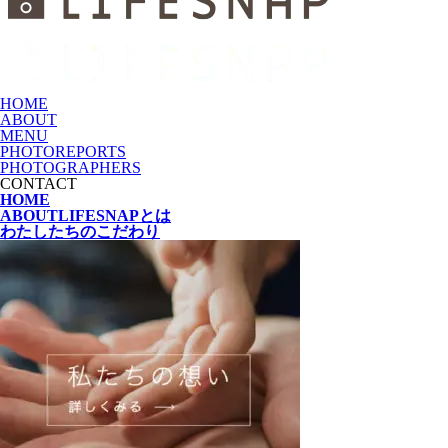
HOME
ABOUT
MENU
PHOTOREPORTS
PHOTOGRAPHERS
CONTACT
HOME
ABOUT
LIFESNAPとは
わたしたちの
こだわり