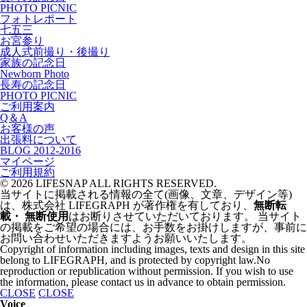
PHOTO PICNIC
フォトレポート
七五三
お宮参り
成人式
前撮り・後撮り
家族の記念日
Newborn Photo
長寿の記念日
PHOTO PICNIC
ご利用案内
Q＆A
お客様の声
出張料について
BLOG 2012-2016
マイページ
ご利用規約
© 2026 LIFESNAP ALL RIGHTS RESERVED.
当サイトに掲載される情報の全て
(画像、文章、デザイン等)
は、
株式会社 LIFEGRAPH が
著作権を有しており、
無断転
載・ 無断使用
はお断りさせていただいております。
当サイト
の掲載を
ご希望の場合には、
お手数をお掛けしますが、
事前に
お問い合わせいただきますよう
お願いいたします。
Copyright of information
including images,
texts and design
in this site
belong to LIFEGRAPH,
and is protected by copyright law.No
reproduction or
republication without permission.
If you wish to use
the information,
please contact us in
advance to obtain permission.
CLOSE
CLOSE
Voice