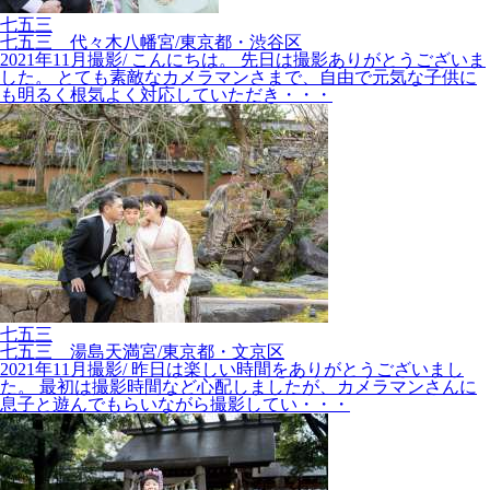
七五三
七五三 代々木八幡宮/東京都・渋谷区
2021年11月撮影/ こんにちは。 先日は撮影ありがとうございま
した。 とても素敵なカメラマンさまで、自由で元気な子供に
も明るく根気よく対応していただき・・・
七五三
七五三 湯島天満宮/東京都・文京区
2021年11月撮影/ 昨日は楽しい時間をありがとうございまし
た。 最初は撮影時間など心配しましたが、カメラマンさんに
息子と遊んでもらいながら撮影してい・・・