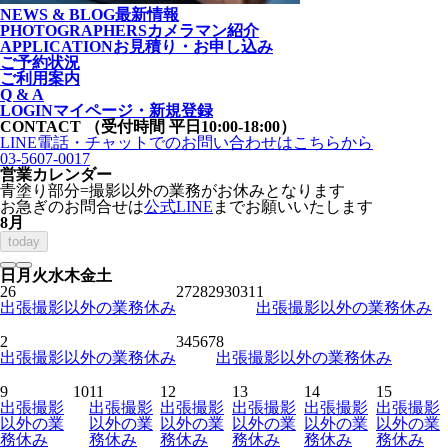
NEWS & BLOG
最新情報
PHOTOGRAPHERS
カメラマン紹介
APPLICATION
お見積り・お申し込み
ご予約状況
ご利用案内
Q & A
LOGIN
マイページ・新規登録
CONTACT
（受付時間 平日10:00-18:00）
LINE電話・チャットでの
お問い合わせはこちらから
03-5607-0017
営業カレンダー
青塗り
部分=撮影以外の業務がお休みとなります
お急ぎのお問合せは
公式LINE
までお願いいたします
8月
today
日
月
火
水
木
金
土
26
27
28
29
30
31
1
出張撮影以外の業務休み
出張撮影以外の業務休み
2
3
4
5
6
7
8
出張撮影以外の業務休み
出張撮影以外の業務休み
9
10
11
12
13
14
15
出張撮影
出張撮影
出張撮影
出張撮影
出張撮影
出張撮影
以外の業
以外の業
以外の業
以外の業
以外の業
以外の業
務休み
務休み
務休み
務休み
務休み
務休み