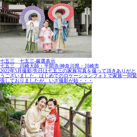
七五三__七五三-厳選表示
七五三 川崎大師・平間寺/神奈川県・川崎市
2022年5月撮影/先日は七五三の家族写真を撮って頂きありがと
うございました。はじめてのロケーションフォトで家族一同緊
張しておりましたが、いざ撮影が始・・・