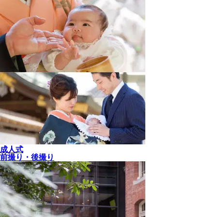
成人式
前撮り・後撮り