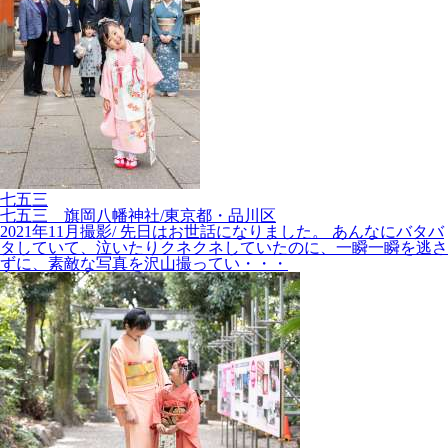
七五三
七五三 旗岡八幡神社/東京都・品川区
2021年11月撮影/ 先日はお世話になりました。 あんなにバタバ
タしていて、泣いたりクネクネしていたのに、一瞬一瞬を逃さ
ずに、素敵な写真を沢山撮ってい・・・