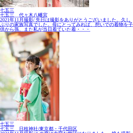
七五三
七五三 代々木八幡宮
2021年11月撮影/ 先日は撮影をありがとうございました。久し
ぶりの家族写真でした。母にとってみれば、想いでの着物を子
供から孫、また私が当日着ていた着・・・
七五三
七五三 日枝神社/東京都・千代田区