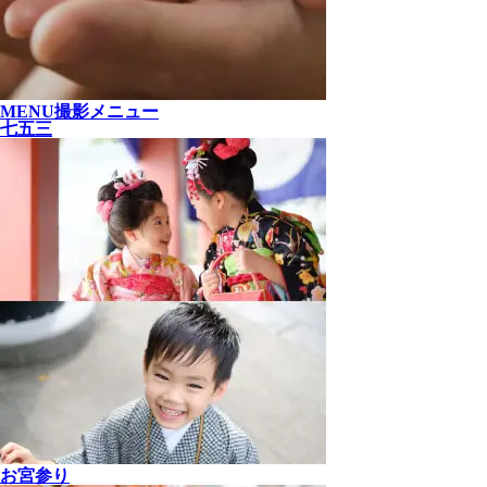
MENU
撮影メニュー
七五三
お宮参り