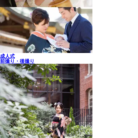
成人式
前撮り・後撮り