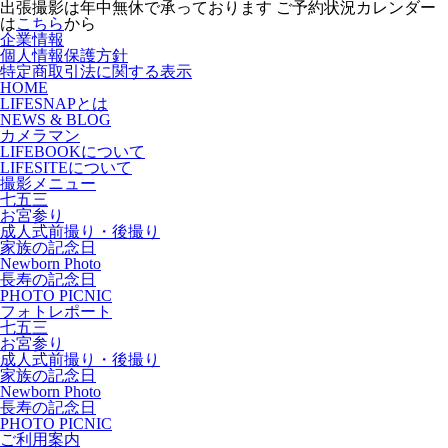
出張撮影は年中無休で承っております
ご予約状況カレンダー
は
こちら
から
企業情報
個人情報保護方針
特定商取引法に関する表示
HOME
LIFESNAPとは
NEWS & BLOG
カメラマン
LIFEBOOKについて
LIFESITEについて
撮影メニュー
七五三
お宮参り
成人式
前撮り・後撮り
家族の記念日
Newborn Photo
長寿の記念日
PHOTO PICNIC
フォトレポート
七五三
お宮参り
成人式
前撮り・後撮り
家族の記念日
Newborn Photo
長寿の記念日
PHOTO PICNIC
ご利用案内