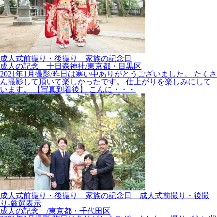
成人式前撮り・後撮り__家族の記念日
成人の記念 十日森神社/東京都・目黒区
2021年1月撮影/昨日は寒い中ありがとうございました。 たくさ
ん撮影して頂いて楽しかったです。 仕上がりを楽しみにして
います。 【写真到着後】 こんに・・・
成人式前撮り・後撮り__家族の記念日__成人式前撮り・後撮
り-厳選表示
成人の記念 /東京都・千代田区