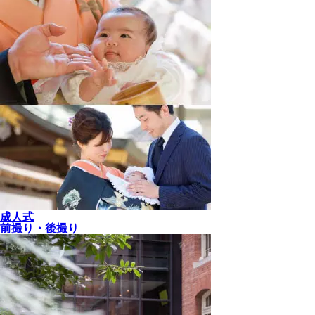
成人式
前撮り・後撮り