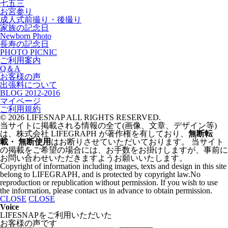
七五三
お宮参り
成人式
前撮り・後撮り
家族の記念日
Newborn Photo
長寿の記念日
PHOTO PICNIC
ご利用案内
Q＆A
お客様の声
出張料について
BLOG 2012-2016
マイページ
ご利用規約
© 2026 LIFESNAP ALL RIGHTS RESERVED.
当サイトに掲載される情報の全て
(画像、文章、デザイン等)
は、
株式会社 LIFEGRAPH が
著作権を有しており、
無断転
載・ 無断使用
はお断りさせていただいております。
当サイト
の掲載を
ご希望の場合には、
お手数をお掛けしますが、
事前に
お問い合わせいただきますよう
お願いいたします。
Copyright of information
including images,
texts and design
in this site
belong to LIFEGRAPH,
and is protected by copyright law.No
reproduction or
republication without permission.
If you wish to use
the information,
please contact us in
advance to obtain permission.
CLOSE
CLOSE
Voice
LIFESNAPを
ご利用いただいた
お客様の声です