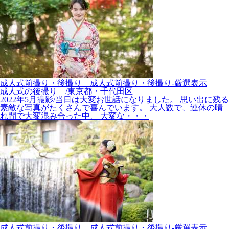
成人式前撮り・後撮り__成人式前撮り・後撮り-厳選表示
成人式の後撮り /東京都・千代田区
2022年5月撮影/当日は大変お世話になりました。 思い出に残る
素敵な写真がたくさんで喜んでいます。 大人数で、連休の晴
れ間で大変混み合った中、 大変な・・・
成人式前撮り・後撮り__成人式前撮り・後撮り-厳選表示