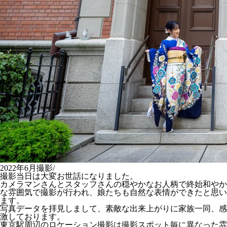
2022年6月撮影/
撮影当日は大変お世話になりました。
カメラマンさんとスタッフさんの穏やかなお人柄で終始和やか
な雰囲気で撮影が行われ、娘たちも自然な表情ができたと思い
ます。
写真データを拝見しまして、素敵な出来上がりに家族一同、感
激しております。
東京駅周辺のロケーション撮影は撮影スポット毎に異なった雰