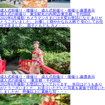
成人式前撮り・後撮り__成人式前撮り・後撮り-厳選表示
成人式の前撮り 東京駅丸の内周辺/東京都・千代田区
2022年6月撮影/ カメラマンさまには大変お世話になり ありが
とうございました。 お優しく穏やかなお人柄で 安心してお任
せできました。 親子ともども カメ・・・
成人式前撮り・後撮り__成人式前撮り・後撮り-厳選表示
成人式の前撮り /東京都・千代田区
2022年6月撮影/ お世話になっております。 先日はどうもあり
がとうございました。お送りいただいた写真を家族で拝見いた
しましたが、想像以上に素敵な写・・・