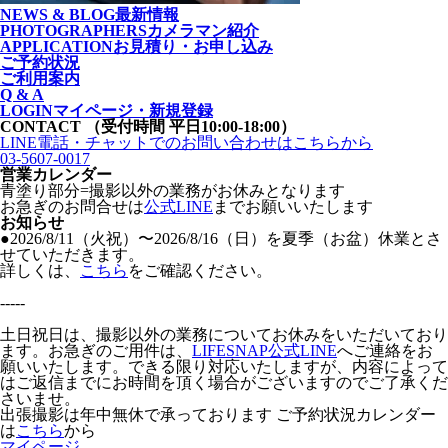
NEWS & BLOG
最新情報
PHOTOGRAPHERS
カメラマン紹介
APPLICATION
お見積り・お申し込み
ご予約状況
ご利用案内
Q & A
LOGIN
マイページ・新規登録
CONTACT
（受付時間 平日10:00-18:00）
LINE電話・チャットでの
お問い合わせはこちらから
03-5607-0017
営業カレンダー
青塗り
部分=撮影以外の業務がお休みとなります
お急ぎのお問合せは
公式LINE
までお願いいたします
お知らせ
●2026/8/11（火祝）〜2026/8/16（日）を夏季（お盆）休業とさ
せていただきます。
詳しくは、
こちら
をご確認ください。
-----
土日祝日は、撮影以外の業務についてお休みをいただいており
ます。お急ぎのご用件は、
LIFESNAP公式LINE
へご連絡をお
願いいたします。できる限り対応いたしますが、内容によって
はご返信までにお時間を頂く場合がございますのでご了承くだ
さいませ。
出張撮影は年中無休で承っております
ご予約状況カレンダー
は
こちら
から
マイページ