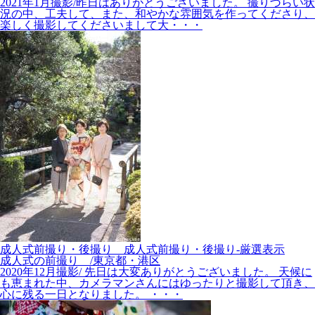
2021年1月撮影/昨日はありがとうございました。 撮りづらい状
況の中、工夫して、また、和やかな雰囲気を作ってくださり、
楽しく撮影してくださいまして大・・・
成人式前撮り・後撮り__成人式前撮り・後撮り-厳選表示
成人式の前撮り /東京都・港区
2020年12月撮影/ 先日は大変ありがとうございました。 天候に
も恵まれた中、カメラマンさんにはゆったりと撮影して頂き、
心に残る一日となりました。 ・・・