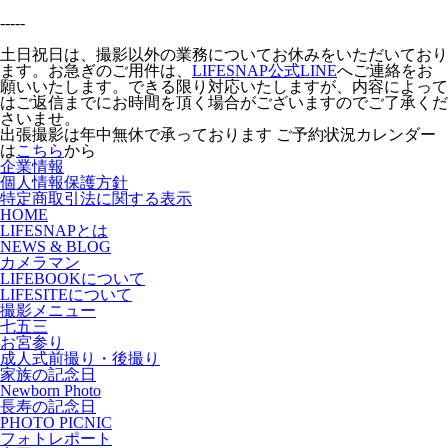
-----
土日祝日は、撮影以外の業務についてお休みをいただいており
ます。お急ぎのご用件は、
LIFESNAP公式LINE
へご連絡をお
願いいたします。できる限り対応いたしますが、内容によって
はご返信までにお時間を頂く場合がございますのでご了承くだ
さいませ。
出張撮影は年中無休で承っております
ご予約状況カレンダー
は
こちら
から
企業情報
個人情報保護方針
特定商取引法に関する表示
HOME
LIFESNAPとは
NEWS & BLOG
カメラマン
LIFEBOOKについて
LIFESITEについて
撮影メニュー
七五三
お宮参り
成人式
前撮り・後撮り
家族の記念日
Newborn Photo
長寿の記念日
PHOTO PICNIC
フォトレポート