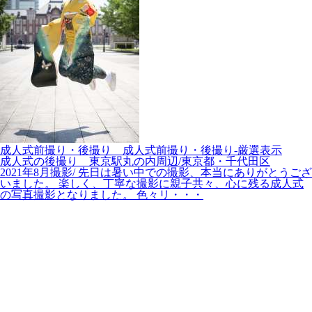
成人式前撮り・後撮り__成人式前撮り・後撮り-厳選表示
成人式の後撮り 東京駅丸の内周辺/東京都・千代田区
2021年8月撮影/ 先日は暑い中での撮影、本当にありがとうござ
いました。 楽しく、丁寧な撮影に親子共々、心に残る成人式
の写真撮影となりました。 色々リ・・・