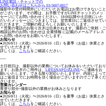
LINE電話・チャットでの
お問い合わせはこちらから
03-5607-0017
撮影中や受付時間外にいただいたお電話はお受けできないこと
がございます。その際は、お手数ですがLINEチャットのメッ
セージにてお問い合わせください。18:00以降や土日祝にいた
だいたメッセージにつきましては、翌営業日にご返信させてい
ただきます。ご理解の程よろしくお願いいたします。
＊営業の電話のお取り次ぎは出来かねます。撮影のご依頼・ご
相談以外のお問い合わせは 企業情報 に記載のメールアドレス
へお問い合わせをお願いいたします。
お知らせ
●2026/8/11（火祝）〜2026/8/16（日）を夏季（お盆）休業とさ
せていただきます。
詳しくは、
こちら
をご確認ください。
-----
土日祝日は、撮影以外の業務についてお休みをいただいており
ます。お急ぎのご用件は、
LIFESNAP公式LINE
へご連絡をお
願いいたします。できる限り対応いたしますが、内容によって
はご返信までにお時間を頂く場合がございますのでご了承くだ
さいませ。
営業カレンダー
青塗り
部分=撮影以外の業務がお休みとなります
お知らせ
●2026/8/11（火祝）〜2026/8/16（日）を夏季（お盆）休業とさ
せていただきます。
詳しくは、
こちら
をご確認ください。