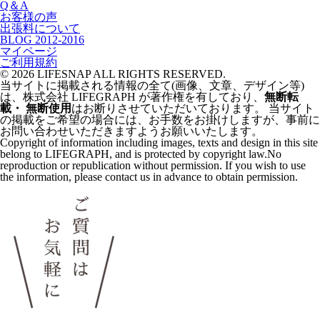
Q＆A
お客様の声
出張料について
BLOG 2012-2016
マイページ
ご利用規約
© 2026 LIFESNAP ALL RIGHTS RESERVED.
当サイトに掲載される情報の全て
(画像、文章、デザイン等)
は、
株式会社 LIFEGRAPH が
著作権を有しており、
無断転
載・ 無断使用
はお断りさせていただいております。
当サイト
の掲載を
ご希望の場合には、
お手数をお掛けしますが、
事前に
お問い合わせいただきますよう
お願いいたします。
Copyright of information
including images,
texts and design
in this site
belong to LIFEGRAPH,
and is protected by copyright law.No
reproduction or
republication without permission.
If you wish to use
the information,
please contact us in
advance to obtain permission.