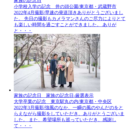
家族の記念日
小学校入学の記念 井の頭公園/東京都・武蔵野市
2022年4月撮影/早速の発送頂きありがとうございまし
た。 先日の撮影もカメラマンさんのご尽力によりとて
も楽しい時間を過ごすことができました。 ありが
と・・・
家族の記念日__家族の記念日-厳選表示
大学卒業の記念 東京駅丸の内/東京都・中央区
2022年3月撮影/強風のなか、一瞬の風のやんだのをと
らえながら撮影をしていただき、ありがとうございま
した。 また、希望場所も巡っていただき、感謝し
て・・・