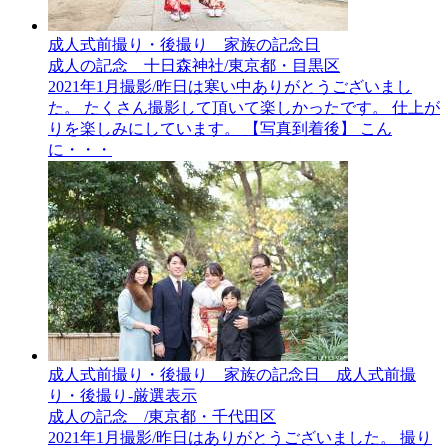
成人式前撮り・後撮り__家族の記念日
成人の記念 十日森神社/東京都・目黒区
2021年1月撮影/昨日は寒い中ありがとうございまし
た。 たくさん撮影して頂いて楽しかったです。 仕上が
りを楽しみにしています。 【写真到着後】 こん
に・・・
成人式前撮り・後撮り__家族の記念日__成人式前撮
り・後撮り-厳選表示
成人の記念 /東京都・千代田区
2021年1月撮影/昨日はありがとうございました。 撮り