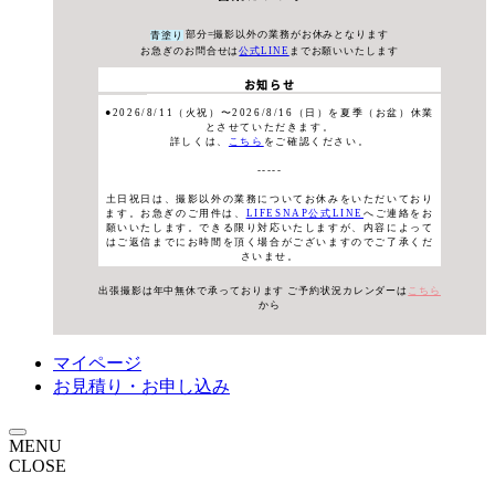
部分=撮影以外の業務がお休みとなります
青塗り
お急ぎのお問合せは
公式LINE
までお願いいたします
お知らせ
●2026/8/11（火祝）〜2026/8/16（日）を夏季（お盆）休業
とさせていただきます。
詳しくは、
こちら
をご確認ください。
-----
土日祝日は、撮影以外の業務についてお休みをいただいており
ます。お急ぎのご用件は、
LIFESNAP公式LINE
へご連絡をお
願いいたします。できる限り対応いたしますが、内容によって
はご返信までにお時間を頂く場合がございますのでご了承くだ
さいませ。
出張撮影は年中無休で承っております
ご予約状況カレンダーは
こちら
から
マイページ
お見積り・お申し込み
MENU
CLOSE