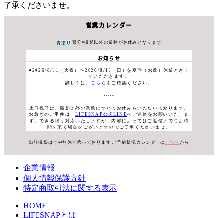
了承くださいませ。
営業カレンダー
部分=撮影以外の業務がお休みとなります
青塗り
お知らせ
●2026/8/11（火祝）〜2026/8/16（日）を夏季（お盆）休業とさせ
ていただきます。
詳しくは、
こちら
をご確認ください。
-----
土日祝日は、撮影以外の業務についてお休みをいただいております。
お急ぎのご用件は、
LIFESNAP公式LINE
へご連絡をお願いいたしま
す。できる限り対応いたしますが、内容によってはご返信までにお時
間を頂く場合がございますのでご了承くださいませ。
出張撮影は年中無休で承っております
ご予約状況カレンダーは
こちら
から
企業情報
個人情報保護方針
特定商取引法に関する表示
HOME
LIFESNAPとは