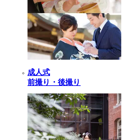
成人式
前撮り・後撮り