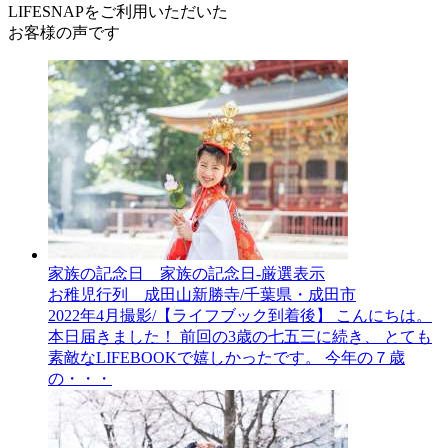
LIFESNAPを
ご利用いただいた
お客様の声です
家族の記念日__家族の記念日-厳選表示
お稚児行列 成田山新勝寺/千葉県・成田市
2022年4月撮影/【ライフブック到着後】 こんにちは。
本日届きました！ 前回の3歳の七五三に続き、 とても
素敵なLIFEBOOKで嬉しかったです。 今年の７歳
の・・・