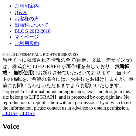
ご利用案内
Q＆A
お客様の声
出張料について
BLOG 2012-2016
マイページ
ご利用規約
© 2026 LIFESNAP ALL RIGHTS RESERVED.
当サイトに掲載される情報の全て
(画像、文章、デザイン等)
は、
株式会社 LIFEGRAPH が
著作権を有しており、
無断転
載・ 無断使用
はお断りさせていただいております。
当サイ
トの掲載を
ご希望の場合には、
お手数をお掛けしますが、
事
前にお問い合わせいただきますよう
お願いいたします。
Copyright of information
including images,
texts and design
in this
site
belong to LIFEGRAPH,
and is protected by copyright law.No
reproduction or
republication without permission.
If you wish to use
the information,
please contact us in
advance to obtain permission.
CLOSE
CLOSE
Voice