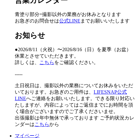
営業カレンダー
青塗り
部分=撮影以外の業務がお休みとなります
お急ぎのお問合せは
公式LINE
までお願いいたします
お知らせ
●2026/8/11（火祝）〜2026/8/16（日）を夏季（お盆）
休業とさせていただきます。
詳しくは、
こちら
をご確認ください。
-----
土日祝日は、撮影以外の業務についてお休みをいただ
いております。お急ぎのご用件は、
LIFESNAP公式
LINE
へご連絡をお願いいたします。できる限り対応い
たしますが、内容によってはご返信までにお時間を頂
く場合がございますのでご了承くださいませ。
出張撮影は年中無休で承っております
ご予約状況カレ
ンダーは
こちら
から
マイページ