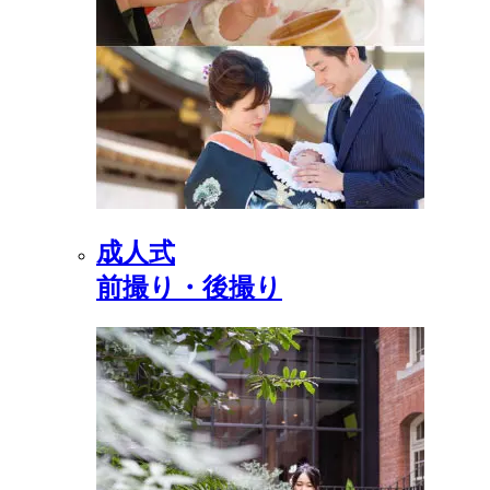
成人式
前撮り・後撮り