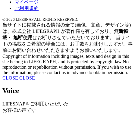
マイページ
ご利用規約
© 2026 LIFESNAP ALL RIGHTS RESERVED.
当サイトに掲載される情報の全て
(画像、文章、デザイン等)
は、
株式会社 LIFEGRAPH が
著作権を有しており、
無断転
載・ 無断使用
はお断りさせていただいております。
当サイ
トの掲載を
ご希望の場合には、
お手数をお掛けしますが、
事
前にお問い合わせいただきますよう
お願いいたします。
Copyright of information
including images,
texts and design
in this
site
belong to LIFEGRAPH,
and is protected by copyright law.No
reproduction or
republication without permission.
If you wish to use
the information,
please contact us in
advance to obtain permission.
CLOSE
CLOSE
Voice
LIFESNAPを
ご利用いただいた
お客様の声です