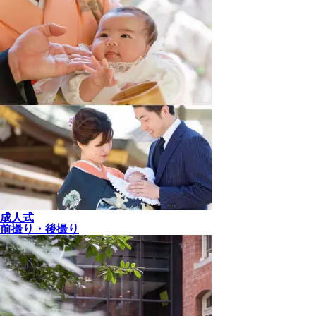
成人式
前撮り・後撮り