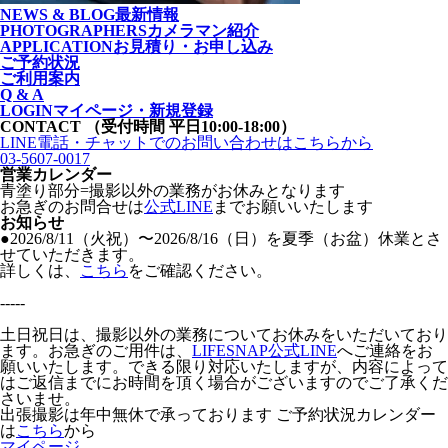
NEWS & BLOG
最新情報
PHOTOGRAPHERS
カメラマン紹介
APPLICATION
お見積り・お申し込み
ご予約状況
ご利用案内
Q & A
LOGIN
マイページ・新規登録
CONTACT
（受付時間 平日10:00-18:00）
LINE電話・チャットでの
お問い合わせはこちらから
03-5607-0017
営業カレンダー
青塗り
部分=撮影以外の業務がお休みとなります
お急ぎのお問合せは
公式LINE
までお願いいたします
お知らせ
●2026/8/11（火祝）〜2026/8/16（日）を夏季（お盆）休業とさ
せていただきます。
詳しくは、
こちら
をご確認ください。
-----
土日祝日は、撮影以外の業務についてお休みをいただいており
ます。お急ぎのご用件は、
LIFESNAP公式LINE
へご連絡をお
願いいたします。できる限り対応いたしますが、内容によって
はご返信までにお時間を頂く場合がございますのでご了承くだ
さいませ。
出張撮影は年中無休で承っております
ご予約状況カレンダー
は
こちら
から
マイページ