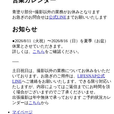
営業カレンダー
青塗り
部分=撮影以外の業務がお休みとなります
お急ぎのお問合せは
公式LINE
までお願いいたします
お知らせ
●2026/8/11（火祝）〜2026/8/16（日）を夏季（お盆）
休業とさせていただきます。
詳しくは、
こちら
をご確認ください。
-----
土日祝日は、撮影以外の業務についてお休みをいただ
いております。お急ぎのご用件は、
LIFESNAP公式
LINE
へご連絡をお願いいたします。できる限り対応い
たしますが、内容によってはご返信までにお時間を頂
く場合がございますのでご了承くださいませ。
出張撮影は年中無休で承っております
ご予約状況カレ
ンダーは
こちら
から
マイページ