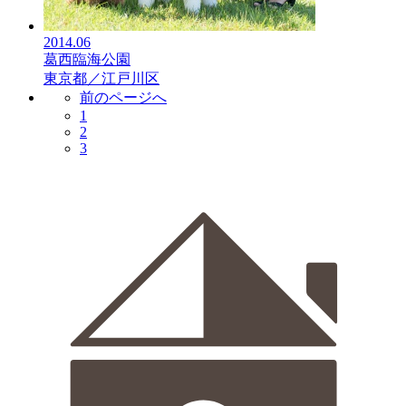
2014.06
葛西臨海公園
東京都／江戸川区
前のページへ
1
2
3