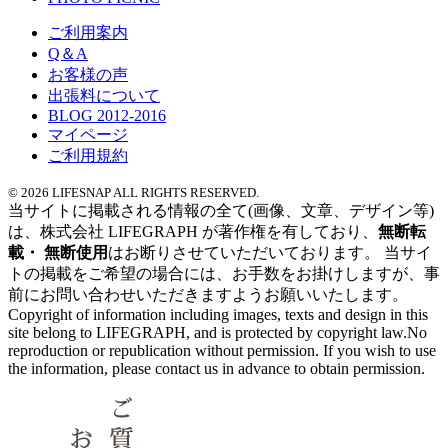
ご利用案内
Q＆A
お客様の声
出張料について
BLOG 2012-2016
マイページ
ご利用規約
© 2026 LIFESNAP ALL RIGHTS RESERVED.
当サイトに掲載される情報の全て
(画像、文章、デザイン等)
は、
株式会社 LIFEGRAPH が
著作権を有しており、
無断転
載・ 無断使用
はお断りさせていただいております。
当サイ
トの掲載を
ご希望の場合には、
お手数をお掛けしますが、
事
前にお問い合わせいただきますよう
お願いいたします。
Copyright of information
including images,
texts and design
in this
site
belong to LIFEGRAPH,
and is protected by copyright law.No
reproduction or
republication without permission.
If you wish to use
the information,
please contact us in
advance to obtain permission.