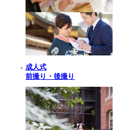
成人式
前撮り・後撮り