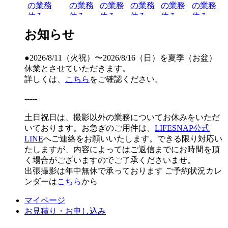
の業務
の業務
の業務
の業務
の業務
の業務
休み
休み
休み
休み
休み
休み
お知らせ
16
17
18
19
20
21
22
出張撮影以外の業務
出張撮影以外の業
休み
務休み
●2026/8/11（火祝）〜2026/8/16（日）を夏季（お盆）
休業とさせていただきます。
23
24
25
26
27
28
29
詳しくは、
こちら
をご確認ください。
出張撮影以外の業務
出張撮影以外の業
休み
務休み
-----
30
31
1
2
3
4
5
土日祝日は、撮影以外の業務についてお休みをいただ
出張撮影以外の業務
出張撮影以外の業務
いております。お急ぎのご用件は、
LIFESNAP公式
休み
休み
LINE
へご連絡をお願いいたします。できる限り対応い
たしますが、内容によってはご返信までにお時間を頂
く場合がございますのでご了承くださいませ。
出張撮影は年中無休で承っております
ご予約状況カレ
ンダーは
こちら
から
マイページ
お見積り・お申し込み