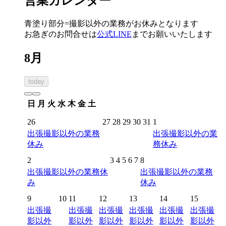
営業カレンダー
青塗り
部分=撮影以外の業務がお休みとなります
お急ぎのお問合せは
公式LINE
までお願いいたします
8月
today
日
月
火
水
木
金
土
26
27
28
29
30
31
1
出張撮影以外の業務
出張撮影以外の業
休み
務休み
2
3
4
5
6
7
8
出張撮影以外の業務休
出張撮影以外の業務
み
休み
9
10
11
12
13
14
15
出張撮
出張撮
出張撮
出張撮
出張撮
出張撮
影以外
影以外
影以外
影以外
影以外
影以外