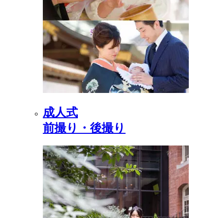
成人式
前撮り・後撮り