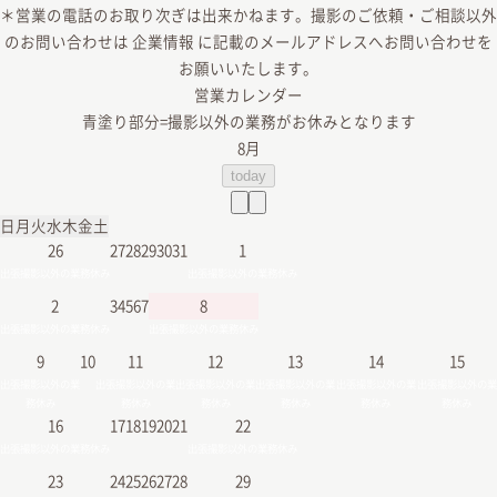
＊営業の電話のお取り次ぎは出来かねます。撮影のご依頼・ご相談以外
のお問い合わせは 企業情報 に記載のメールアドレスへお問い合わせを
お願いいたします。
営業カレンダー
青塗り
部分=撮影以外の業務がお休みとなります
8月
today
日
月
火
水
木
金
土
26
27
28
29
30
31
1
出張撮影以外の業務休み
出張撮影以外の業務休み
2
3
4
5
6
7
8
出張撮影以外の業務休み
出張撮影以外の業務休み
9
10
11
12
13
14
15
出張撮影以外の業
出張撮影以外の業
出張撮影以外の業
出張撮影以外の業
出張撮影以外の業
出張撮影以外の業
務休み
務休み
務休み
務休み
務休み
務休み
16
17
18
19
20
21
22
出張撮影以外の業務休み
出張撮影以外の業務休み
23
24
25
26
27
28
29