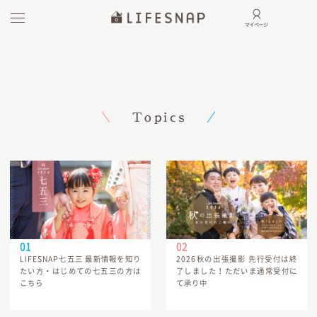
Topics
LIFESNAP七五三 最新情報を知り
2026秋の出張撮影 先行受付は終
たい方・はじめての七五三の方は
了しました！ただいま通常受付に
こちら
て承り中