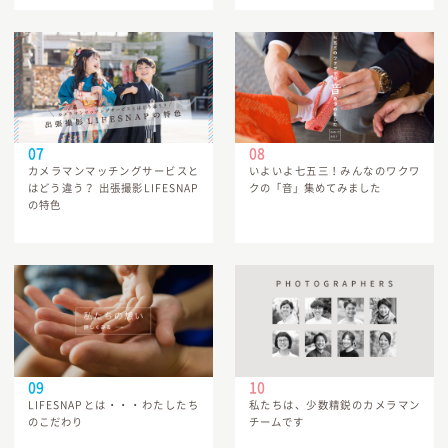
カメラマンマッチングサービスと
いよいよ七五三！みんなのワクワ
はどう違う？ 出張撮影LIFESNAP
クの「音」集めてみました
の特色
LIFESNAPとは・・・わたしたち
私たちは、少数精鋭のカメラマン
のこだわり
チームです