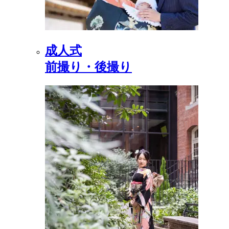
成人式
前撮り・後撮り