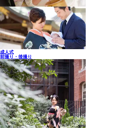
成人式
前撮り・後撮り