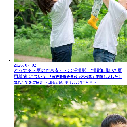
2026.
07.
02
どうする？夏のお宮参り・出張撮影 ‘撮影時期’や‘夏
用着物’について
『家族撮影会＠代々木公園』開催しました！
撮れたてをご紹介
〜LIFESNAP便り2026年7月号〜