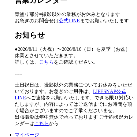
営業カレンダー
青塗り
部分=撮影以外の業務がお休みとなります
お急ぎのお問合せは
公式LINE
までお願いいたします
お知らせ
●2026/8/11（火祝）〜2026/8/16（日）を夏季（お盆）
休業とさせていただきます。
詳しくは、
こちら
をご確認ください。
-----
土日祝日は、撮影以外の業務についてお休みをいただ
いております。お急ぎのご用件は、
LIFESNAP公式
LINE
へご連絡をお願いいたします。できる限り対応い
たしますが、内容によってはご返信までにお時間を頂
く場合がございますのでご了承くださいませ。
出張撮影は年中無休で承っております
ご予約状況カレ
ンダーは
こちら
から
マイページ