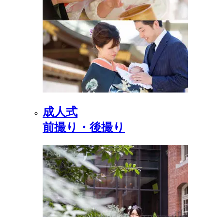
成人式
前撮り・後撮り