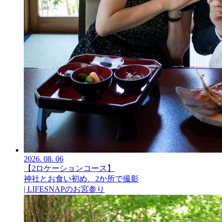
2026.
08.
06
【2ロケーションコース】
神社とお食い初め、2か所で撮影
| LIFESNAPのお宮参り