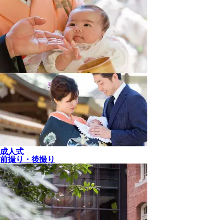
成人式
前撮り・後撮り