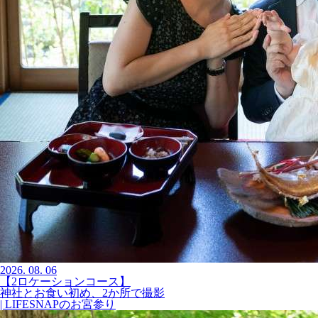
2026.
08.
06
【2ロケーションコース】
神社とお食い初め、2か所で撮影
| LIFESNAPのお宮参り