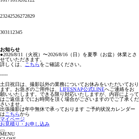
23
24
25
26
27
28
29
30
31
1
2
3
4
5
お知らせ
●2026/8/11（火祝）〜2026/8/16（日）を夏季（お盆）休業とさ
せていただきます。
詳しくは、
こちら
をご確認ください。
-----
土日祝日は、撮影以外の業務についてお休みをいただいており
ます。お急ぎのご用件は、
LIFESNAP公式LINE
へご連絡をお
願いいたします。できる限り対応いたしますが、内容によって
はご返信までにお時間を頂く場合がございますのでご了承くだ
さいませ。
出張撮影は年中無休で承っております
ご予約状況カレンダー
は
こちら
から
マイページ
お見積り・お申し込み
MENU
CLOSE