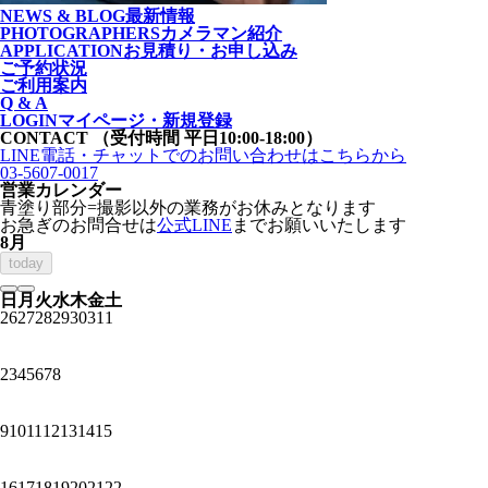
NEWS & BLOG
最新情報
PHOTOGRAPHERS
カメラマン紹介
APPLICATION
お見積り・お申し込み
ご予約状況
ご利用案内
Q & A
LOGIN
マイページ・新規登録
CONTACT
（受付時間 平日10:00-18:00）
LINE電話・チャットでの
お問い合わせはこちらから
03-5607-0017
営業カレンダー
青塗り
部分=撮影以外の業務がお休みとなります
お急ぎのお問合せは
公式LINE
までお願いいたします
8月
today
日
月
火
水
木
金
土
26
27
28
29
30
31
1
2
3
4
5
6
7
8
9
10
11
12
13
14
15
16
17
18
19
20
21
22