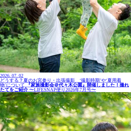
2026.
07.
02
どうする？夏のお宮参り・出張撮影 ‘撮影時期’や‘夏用着
物’について
『家族撮影会＠代々木公園』開催しました！撮れ
たてをご紹介
〜LIFESNAP便り2026年7月号〜