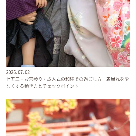
これまでライフブックを
迷われている方がいらしたら
ぜひとも、今お応えしたいと思います！
「以前に撮影をしたのですが、
フォトブック作れますか？」
撮影前に注文を悩まれていたお客さま。
最近になって写真データを見て、
やはり１冊にして残したい、
とのことでした！
2026.
07.
02
LIFESNAPでは
七五三・お宮参り・成人式の和装での過ごし方｜着崩れを少
過去の撮影データはすべて管理しておりますので
なくする動き方とチェックポイント
後から作成可能です◎
「ぜひ増刷して、
祖父母にプレゼントしたいのですが…」
ご注文いただいた１冊のお届け後に、
追加でご注文いただきました。
なかなか帰省も難しいご時世ですから