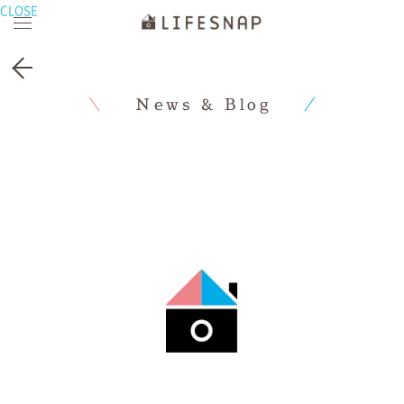
CLOSE
News & Blog
2020.5.13
News & Blog
All
/
お知らせ
/
七五三
/
お宮参り
/
成人式
/
家族の記念日
/
長寿の記念日
/
Newborn Photo
/
PHOTO PICNIC
あの日の記念写真、どうしてますか？
「あとからライフブックキャンペーン」
はじめます。