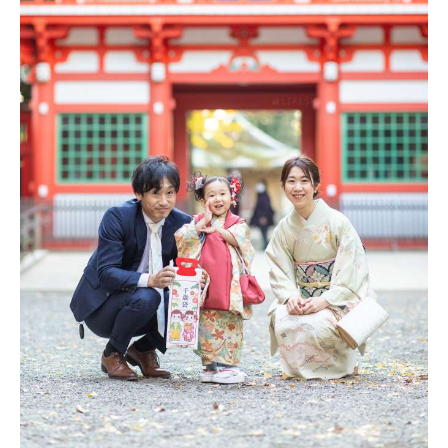
＊サイズやページ数など不明な方もお気軽にご相談を◎
→ LINEのお友だちに追加はこちら
お友だち追加後、トーク画面で直接お問い合わせ下さい。
Category
All
お知らせ
私たちのこと
七五三
お宮参り
成人式
家族の記念日
長寿の記念日
Newborn Photo
PHOTO PICNIC
LIFESNAP便り
Archives
2026
2025