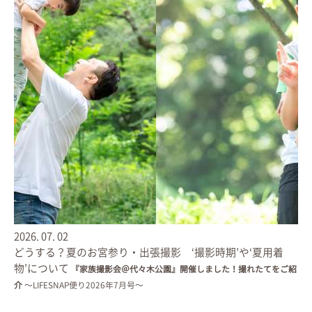
「水引のかかった素敵な梱包
ありがとうございました。
娘の晴れの姿がギュッと詰まった
とても素敵な仕上がりに感動いたしました。
いつものリラックスした笑顔、
ちょっと緊張した立ち姿、
家族全員での写真、
バランスよく入れて頂いて大変満足しております。
両家の両親もとても喜んでくれました。」
「ただただ、感動しました。
・・・
2026.
07.
02
息子もとても喜んでいます。
どうする？夏のお宮参り・出張撮影 ‘撮影時期’や‘夏用着
大きくなってからも、このライフブックを見て、
物’について
『家族撮影会＠代々木公園』開催しました！撮れたてをご紹
あたたかい気持ちになったり、
介
〜LIFESNAP便り2026年7月号〜
励まされたりしながら
成長していってくれるのではないかと