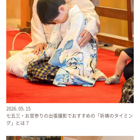
2026.
07.
02
2026.
05.
15
どうする？夏のお宮参り・出張撮影 ‘撮影時期’や‘夏用着
七五三・お宮参りの出張撮影でおすすめの「祈祷のタイミン
物’について
『家族撮影会＠代々木公園』開催しました！撮れたてをご紹
グ」とは？
介
〜LIFESNAP便り2026年7月号〜