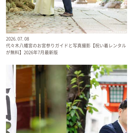
ライフブックお届け後
2026.
07.
08
お客さまからいただいたお声
代々木八幡宮のお宮参りガイドと写真撮影【祝い着レンタル
が無料】2026年7月最新版
お写真の楽しみ方はもちろん様々です。
お気に入りの１枚をスマホの壁紙に、
あるいはフォトフレームに入れて飾ったり…
けれど、
１枚では残しきれない
あの日の臨場感が一瞬でよみがえるような
「ライフブック」体験は
どれとも違うようです。
お届けするたび、
胸いっぱいになるような