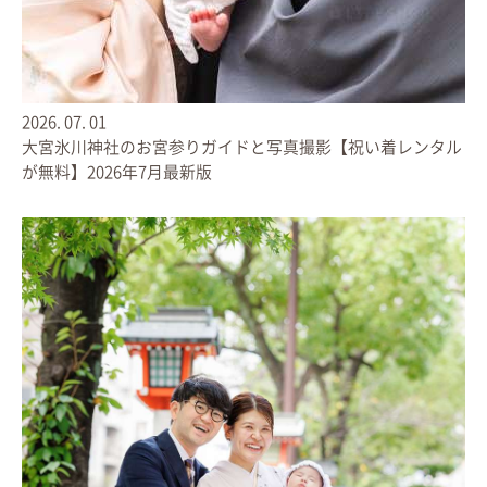
2026.
07.
01
大宮氷川神社のお宮参りガイドと写真撮影【祝い着レンタル
が無料】2026年7月最新版
◎手仕事のような「１冊」
お客さまに掲載リクエストいただいたお写真の他、
デザイナーがご家族ごとに一枚一枚写真に目を通し、当日の流れやエピ
ソードをふまえ、表情の良い写真などをレイアウトしていきます。
より臨場感あふれる写真集にするため、何度も写真を選び直し、レイア
ウトを組み直したりと地道な作業を重ね、時間をかけて作り上げていき
ます。