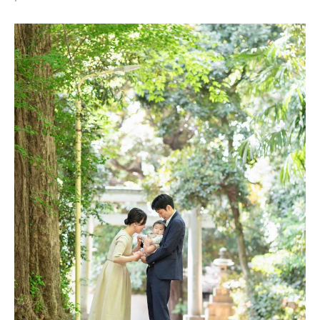
お子さまやご家族の
ベストショットだけのアルバムとも違い、
専任デザイナーが
その日の様子を思い出せるような
カット選定とレイアウト構成でお作りします。
ご家族の大切な日の「ストーリー」がつまった
人生に寄り添う１冊
＝LIFEBOOK（ライフブック）
を目指し、スタッフ一丸で
高品質かつ丁寧にお届けしています。