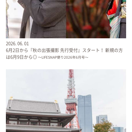
2026.
06.
01
6月2日から『秋の出張撮影 先行受付』スタート！ 新規の方
は6月9日から◎
〜LIFESNAP便り2026年6月号〜
2026.
08.
06
【2ロケーションコース】
神社とお食い初め、2か所で撮影
| LIFESNAPのお宮参り