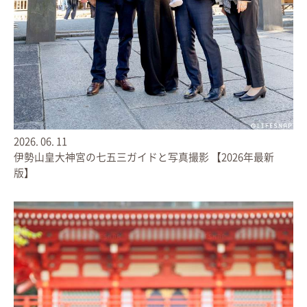
[LIFEBOOK 30ページ価格表]
2ロケーション出張撮影
七五三、お宮参り、家族写真 など
2026.
06.
11
伊勢山皇大神宮の七五三ガイドと写真撮影 【2026年最新
版】
※2020.5.1価格改定
【 お申し込み 】
LINEから「ライフブック希望」と
かんたんお申し込みください。