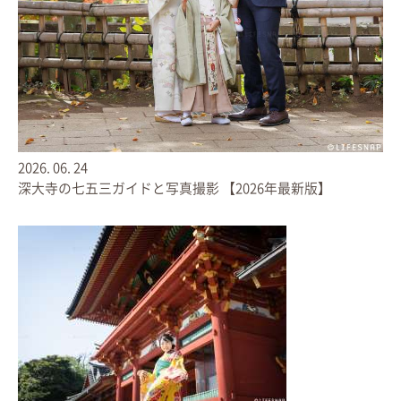
● お支払いはクレジット決済にも対応
＊2
● 増刷のご注文は1冊めの金額の５０％オフ
＊3
＊1 配送先1ヶ所まで送料無料です。
＊2 VISA、Mastercard、American Expressのみでご使用いただけます。
＊3 前回作成サイズと同サイズに限ります。
2026.
06.
24
深大寺の七五三ガイドと写真撮影 【2026年最新版】
【 対象 】
● 新規作成
過去にLIFESNAPで撮影いただいた方
＊今回新規作成された方も、2冊目以降50％OFFとなります
● 増刷
過去にライフブックをご注文いただいた方