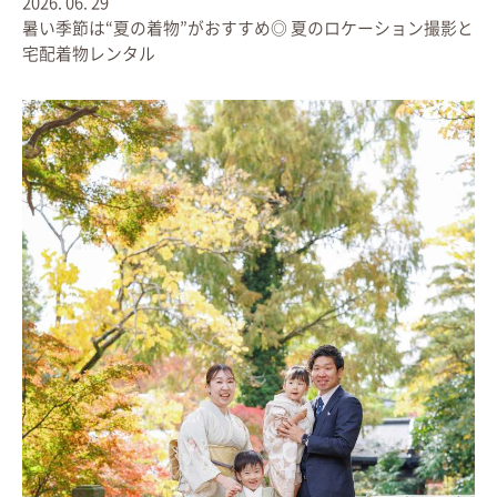
2026.
06.
29
暑い季節は“夏の着物”がおすすめ◎ 夏のロケーション撮影と
宅配着物レンタル
＼ ５月３１日(日)まで期間限定 ／
あとからライフブックキャンペーン
フォトブックの新規作成・増刷
「家族の大切な１冊」のお届けをお約束します
// オススメする理由 //
● 今なら送料無料
＊1