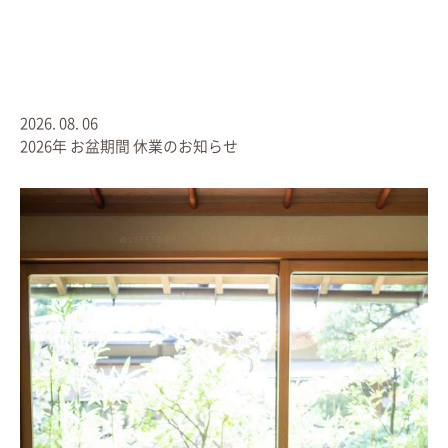
2026.
08.
06
2026年 お盆期間 休業のお知らせ
※当キャンペーンは終了しました
おうちでがんばる毎日ですが、
豊かな緑のみなぎる生命力には
元気づけられますね。
そんな５月のつい先日、
昨年撮影させていただいた
ほぼすべての「ライフブック」の
発送が完了しました！
ハイシーズンには
一度にたくさん…が難しく
手仕事のように丁寧な１冊ずつを
順番にお作りしてまいりました。