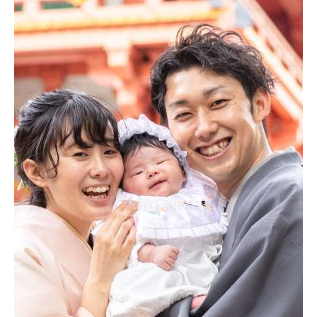
心あたたまる
コミュニケーションとなったら素敵ですね◎
ご希望のご住所に直接お届けすることもできます。
ライフブックの
こだわり品質と仕様
決してお手頃なお値段ではありませんし、
実際にお手にとってご覧いただくまで、
実感していただくのは難しいのかもしれません。
ましてや一度に作れる数には限りがあります。
しかしその分、
丁寧な１冊１冊をお届けしてきたLIFESNAPが
自信をもっておすすめします！