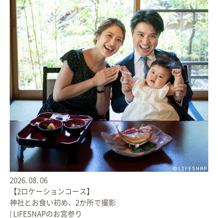
おかげさまで、みなさまに
無事お届けすることができましたこと
あらためまして感謝申し上げます。
一方でライフブックを
お届けできていない方も
少なくありません。
今年もたくさんのライフブックを
見届けた今だからこそ
できるご提案を考えました。
ぜひご一読下さい。
「人生に寄り添う１冊」
ライフブック
2026.
08.
06
【2ロケーションコース】
ライフブックはLIFESNAPが
神社とお食い初め、2か所で撮影
ずっとこだわっている
| LIFESNAPのお宮参り
オリジナルのフォトブックです。