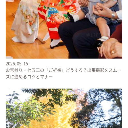
2026.
05.
15
2026.
07.
02
お宮参り・七五三の「ご祈祷」どうする？出張撮影をスムー
七五三・お宮参り・成人式の和装での過ごし方｜着崩れを少
ズに進めるコツとマナー
なくする動き方とチェックポイント