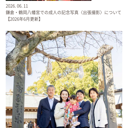
【 受付期間 】
2026.
06.
11
2020年5月19日（火）～2020年5月31日（日）まで
鎌倉・鶴岡八幡宮での成人の記念写真〈出張撮影〉について
【2026年6月更新】
▼ 価格についてご参考下さい ▼
[LIFEBOOK 10ページ価格表]
家族撮影会、桜撮影会、Newborn Photoなど
[LIFEBOOK 20ページ価格表]
１ロケーション出張撮影
七五三、お宮参り、家族写真 など