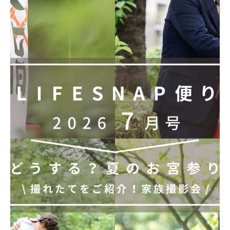
お声を頂戴しております。
ごく一部ですが、
ご紹介させていただきます・・・
「子供と毎日のように見ております。
とても丁寧に作ってくださったのが伝わる、
素敵なブックに感動しています。」
「わたしたち、
こんなに楽しそうだったんですね！笑」
「当日の様子が生き生きと思いだされて、
温かい気持ちになりました。
本人は何より、周りの大人にとって、
忘れられない記念日になりました。」