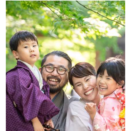
思っています。
ありがとうございました。」
過去の撮影からの
新規作成・増刷ご注文
承ります！
このように感想をいただくと、
私たちが伝えきれていない
ライフブックの価値を
痛感するばかりです。
また、
度々いただいてまいりました
追加注文等のお問い合わせを受け
まだまだ頑張れることがある・・・と
思いを新たにしております。