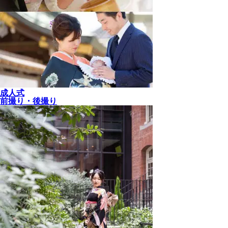
成人式
前撮り・後撮り