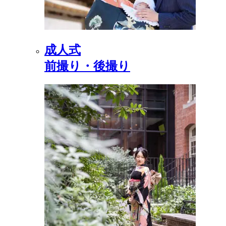
成人式
前撮り・後撮り