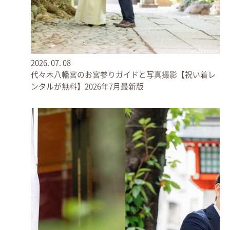
● 北鳥居／大灯籠
神社入り口の鳥居は何箇所かあるのですが、北駐車場に車
を停めて、両脇に大灯篭のある「北鳥居」から参拝される
ご家族が多いので、今回はこちらからスタートします。
2026.
07.
08
代々木八幡宮のお宮参りガイドと写真撮影【祝い着レ
ンタルが無料】2026年7月最新版
集合写真も色々な雰囲気で