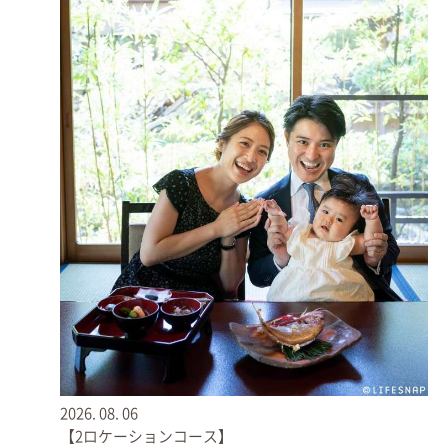
撮影でのおすすめシーンを
ご紹介
各シーンの様子やカメラマンのポイントと併せてご紹介し
ます◎
＊ご家族の参拝の流れに合わせて撮影いたしますので、すべてのシーン・
場所の撮影をお約束するものではありません。2025年6月以前の複数のご
家族の撮影実績に基づきご紹介させていただきます。
● お待ち合わせ
駐車場をご利用される方も多く、駐車場や鳥居の入口あた
りでお待ち合わせさせていただきます。
2026.
08.
06
【2ロケーションコース】