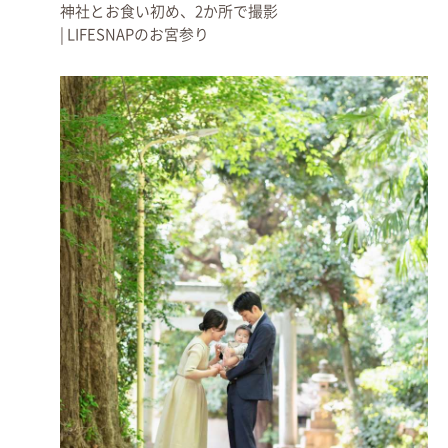
神社とお食い初め、2か所で撮影
| LIFESNAPのお宮参り
駐車場について
参拝者用に「南駐車場」と「北駐車場」があります。
北駐車場は土日祝日のみ利用可能
ですが、青梅街道と早稲田通りが交差す
る通りに面した場所にあるため利用される方が多い印象です。
ただし、本殿までは歩いて5分以上かかります。もし、ご祖父母様など足
腰にご不安な場合、南駐車場に車を停め、近くのある扉のある門から入る
とすぐに境内に入ることができます。