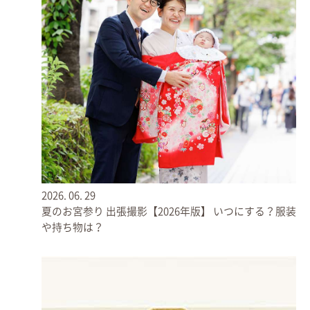
赤ちゃんはお手水する？
ご家族のご判断にお任せしますが、赤ちゃんのお手々やほっぺにちょこん
とつけるお清めの'おしるし'は、参拝らしさを感じられる写真になりま
す。赤ちゃんのご機嫌を見ながら、トライしてみるのもおすすめです◎
お祝い着をご持参の方は、タイミングをみて着てみましょ
2026.
06.
29
う。
夏のお宮参り 出張撮影【2026年版】 いつにする？服装
や持ち物は？