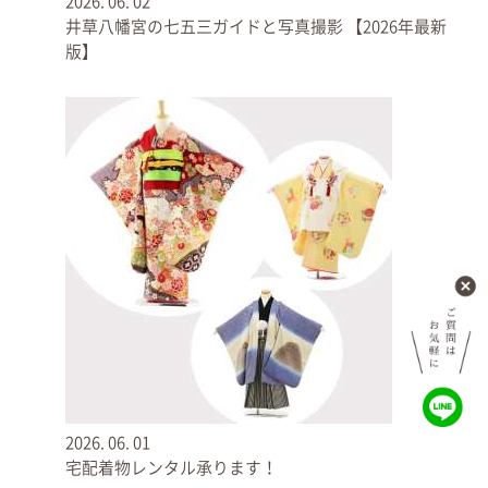
2026.
06.
02
LIFESNAPでは、当日に寺社でご祈祷やご祈願を受けられる方の記念撮影を
井草八幡宮の七五三ガイドと写真撮影 【2026年最新
行なっており、祈祷はお受けにならず、撮影のみをご希望されるご依頼は
版】
お断りさせていただいております。
申し込みを終えたら、お時間まで、待合スペースなどで待
ちます。
2026.
06.
01
宅配着物レンタル承ります！