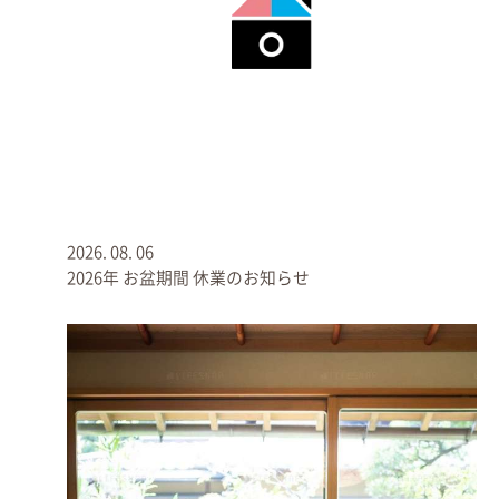
井草八幡宮
は、杉並区善福寺公園近くにある古社です。そ
の起源は縄文時代に遡り、平安時代末期に神社としての形
態が整えられたとされています。かつては「遅野井八幡
宮」と呼ばれていましたが、明治時代までに現在の名前に
改められました。
もともと春日社を祀っていましたが、源頼朝公が奥州征伐
の戦勝祈願の際に立ち寄ったことで、八幡大神（やはたお
2026.
08.
06
おみかみ）を主祭神とするようになりました。境内は約一
2026年 お盆期間 休業のお知らせ
万坪という都内屈指の広さを誇り、自然に囲まれた雰囲気
が魅力です。
現在でも、頼朝公にゆかりのある流鏑馬（やぶさめ）の神
事が5年に一度行われ、多くの観衆が長い東参道を埋め尽
くす光景が広がります。由緒ある歴史と神事を通じて地域
の人々の信仰を集めています。