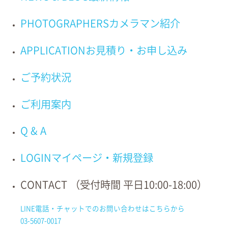
赤ちゃんとの最初の記念、はじめてお宮参りを迎えられるご家族さまが
PHOTOGRAPHERS
カメラマン紹介
「思い出に残るお宮参り」として出張撮影を検討される際、ご参考いた
だけるような役立つ情報をまとめてみました。
APPLICATION
お見積り・お申し込み
お宮参り・七五三のプロフェッショナル家族写真の出張撮影専門の
LIFESNAP（ライフスナップ）はおかげさまで12周年を迎えました！こ
ご予約状況
れまでにお伺いの多い人気の寺社の中から、今回は杉並区にある
井草八
幡宮
でのお宮参りについてご紹介します！
ご利用案内
「ご祈祷はどうしよう？」
Q & A
「神社仏閣での出張撮影ってどんな感じだろう？」
「コロナ禍を経て、現在神社の様子はどうなっているのかな？」
LOGIN
マイページ・新規登録
・・・なんてお悩みの方はぜひご一読下さい！
CONTACT
（受付時間 平日10:00-18:00）
目次
LINE電話・チャットでの
お問い合わせはこちらから
03-5607-0017
〜はじめにお読みください〜LIFESNAPの寺社でのご祈祷と