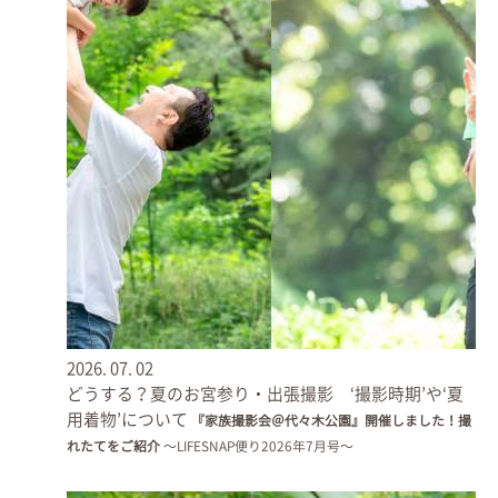
● 北参道
広く綺麗に整備された参道です。
2026.
07.
02
どうする？夏のお宮参り・出張撮影 ‘撮影時期’や‘夏
用着物’について
『家族撮影会＠代々木公園』開催しました！撮
れたてをご紹介
〜LIFESNAP便り2026年7月号〜