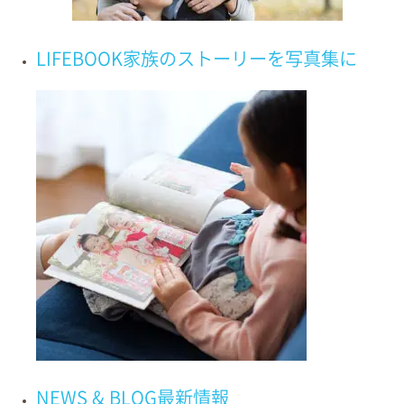
井草八幡宮でのお宮参り写真撮
LIFEBOOK
家族の
ストーリーを
写真集に
影
完全ガイド【祝い着レンタルが
無料】2025年最新版
\\ NEWS! //
公式LINEお友だち限定で 「お祝い着レンタル」（税込6,600円）が
無料
でご利用いただけるクーポンを配布中です◎
＊お祝い着は一つのお申込みにつき一着まで
★LIFESNAPの公式LINE
★お祝い着の詳細はこちらから
NEWS & BLOG
最新情報