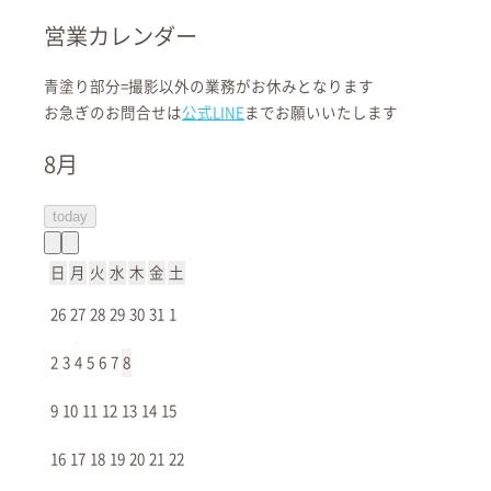
記念撮影の方針
営業カレンダー
井草谷八幡宮ってどんなところ？
撮影でのおすすめシーンをご紹介
青塗り
部分=撮影以外の業務がお休みとなります
カメラマンからメッセージ
お急ぎのお問合せは
公式LINE
までお願いいたします
井草八幡宮の基本情報・アクセス
井草八幡宮のお宮参りご祈祷情報などQ&Aまとめ
8月
LIFESNAPの井草八幡宮のお宮参り撮影フォトレポート
LIFESNAPの撮影参考ご案内
today
祝い着のご用意について
日
月
火
水
木
金
土
26
27
28
29
30
31
1
2
3
4
5
6
7
8
〜はじめにお読みください〜
9
10
11
12
13
14
15
LIFESNAPの寺社でのご祈祷と記念撮影の
16
17
18
19
20
21
22
方針