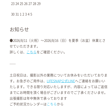
23
24
25
26
27
28
29
LIFESNAPでは、寺社での撮影は当日ご祈祷やご祈願を予定されている
30
31
1
2
3
4
5
お客さまのご依頼をお引き受けしております。
お知らせ
私たちは、皆様が願いや感謝をこめて手を合わせてお祈りされることを
大切に考えております。ご家族が計画されるお宮参りや七五三詣りに同
●2026/8/11（火祝）〜2026/8/16（日）を夏季（お盆）休業とさ
行し、ご祈祷やご祈願を受けられるご家族さまのその日の思い出を残す
せていただきます。
記念撮影をさせていただいております。
詳しくは、
こちら
をご確認ください。
神社仏閣は多くの人に開かれた場所ですが、撮影場所ではなく、お参り
-----
やお祈りをする神聖な場所です。信仰には、ご家族ごとにさまざまなお
考えがあると思いますが、寺社がご自身あるいはどなたかの大切な「祈
土日祝日は、撮影以外の業務についてお休みをいただいておりま
りの場」であることを尊重し、いま一度ご賢察ください。
す。お急ぎのご用件は、
LIFESNAP公式LINE
へご連絡をお願いい
たします。できる限り対応いたしますが、内容によってはご返信
カメラマンもまた、ご家族さまの思いを受け、良きお参りの日のサポー
までにお時間を頂く場合がございますのでご了承くださいませ。
トができるよう、寺社ごとのルールとマナーを遵守し、他のご参拝の方
出張撮影は年中無休で承っております
へのご迷惑とならぬよう十分に配慮しながら、皆さまの素敵な思い出の
ご予約状況カレンダーは
こちら
から
写真を残したいという思いでおります。