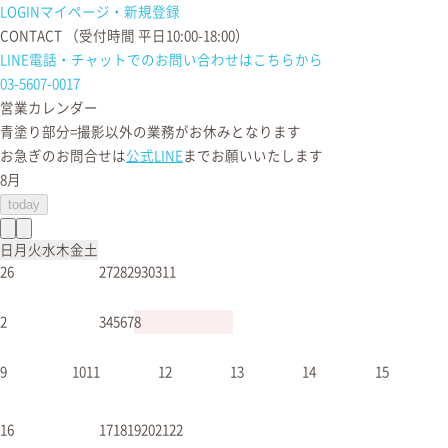
LOGIN
マイページ・新規登録
CONTACT
（受付時間 平日10:00-18:00）
LINE電話・チャットでの
お問い合わせはこちらから
03-5607-0017
営業カレンダー
青塗り
部分=撮影以外の業務がお休みとなります
お急ぎのお問合せは
公式LINE
までお願いいたします
8月
today
日
月
火
水
木
金
土
26
27
28
29
30
31
1
出張撮影以外の業務休み
出張撮影以外の業務休み
2
3
4
5
6
7
8
出張撮影以外の業務休み
出張撮影以外の業務休み
9
10
11
12
13
14
15
出張撮影以外の業
出張撮影以外の業
出張撮影以外の業
出張撮影以外の業
出張撮影以外の業
出張撮影以外の業
務休み
務休み
務休み
務休み
務休み
務休み
16
17
18
19
20
21
22