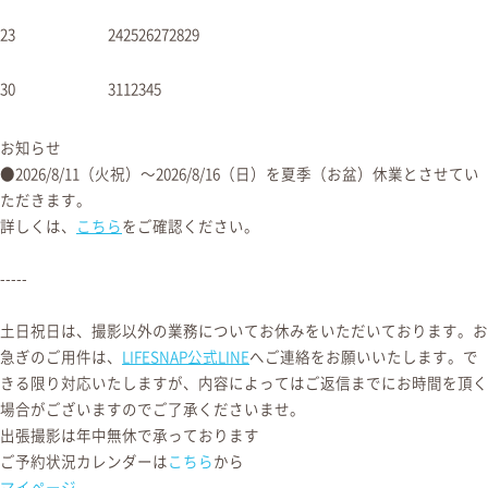
出張撮影以外の業務休み
出張撮影以外の業務休み
23
24
25
26
27
28
29
出張撮影以外の業務休み
出張撮影以外の業務休み
30
31
1
2
3
4
5
出張撮影以外の業務休み
出張撮影以外の業務休み
お知らせ
●2026/8/11（火祝）〜2026/8/16（日）を夏季（お盆）休業とさせてい
ただきます。
詳しくは、
こちら
をご確認ください。
-----
土日祝日は、撮影以外の業務についてお休みをいただいております。お
急ぎのご用件は、
LIFESNAP公式LINE
へご連絡をお願いいたします。で
きる限り対応いたしますが、内容によってはご返信までにお時間を頂く
場合がございますのでご了承くださいませ。
出張撮影は年中無休で承っております
ご予約状況カレンダーは
こちら
から